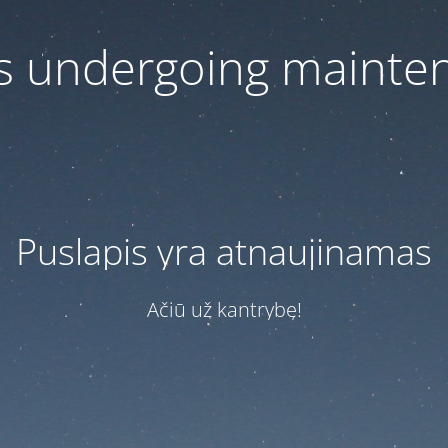
 is undergoing mainte
Puslapis yra atnaujinamas
Ačiū už kantrybę!